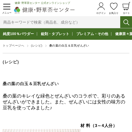
健康･野草茶センター 公式オンラインショップ
メニュー
ログイン
お気入り
カート
純度100％パウダー
錠剤・タブレット
プレミアム・その他
健康茶々
トップページへ
(レシピ)
桑の葉の白玉＆豆乳ぜんざい
(レシピ)
桑の葉の白玉＆豆乳ぜんざい
桑の葉のキレイな緑色とぜんざいのコラボで、彩りのある
ぜんざいができました。また、ぜんざいには女性の味方の
豆乳を使ってみました♪
材 料（3～4人分）