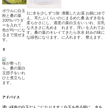
ボウルに白玉
1に水を少しずつ加
沸騰したお湯
お鍋にゆで
粉と桑の葉
え、耳たぶくらいの
にまるめた桑
あずき缶を
100%パウダ
柔らかさにし、適度
の葉白玉をい
いれ、豆乳
ーを入れて、
な大きさに丸めま
れます。浮い
を入れてお
色が均一にな
す。桑の葉のキレイ
てきたら氷水
好みの味に
るまで混ぜま
な緑色になります。
に入れます。
整えます。
す。
５
味が整った
ら、桑の葉白
玉団子をいれ
ひと煮立ちし
ます。
アドバイス
濃い緑色の白玉だんごになります！白玉を作る時に、水を