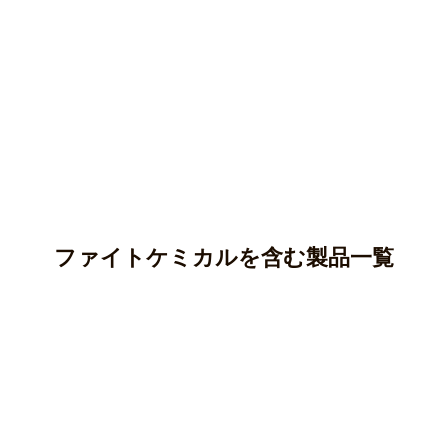
ファイトケミカルを含む製品一覧
アントシアニン
カテキン(タンニン)
アントシアニンはポリフェノールの一種であり、ブルーベ
リー、ナス、紫芋などに多く含まれています。
クロロゲン酸
カテキンはポリフェノールの一種で、渋味や苦味のもとと