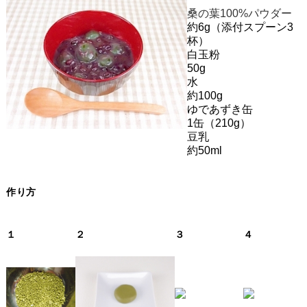
桑の葉100%パウダー
約6g（添付スプーン3
杯）
白玉粉
50g
水
約100g
ゆであずき缶
1缶（210g）
豆乳
約50ml
作り方
１
２
３
４