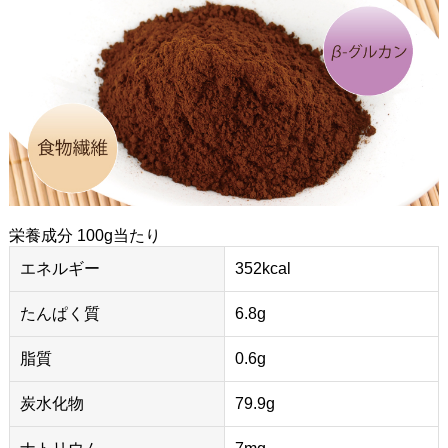
栄養成分 100g当たり
エネルギー
352kcal
たんぱく質
6.8g
脂質
0.6g
炭水化物
79.9g