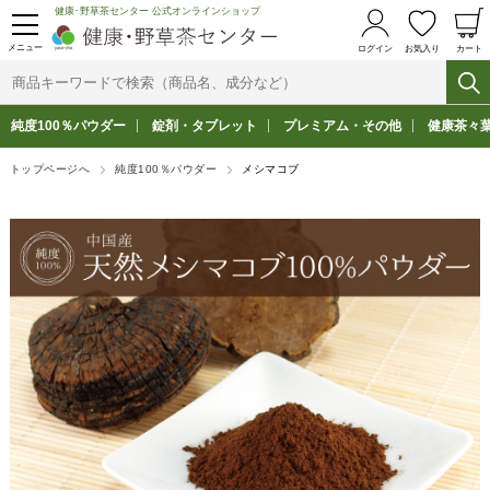
健康･野草茶センター 公式オンラインショップ
メニュー
ログイン
お気入り
カート
純度100％パウダー
錠剤・タブレット
プレミアム・その他
健康茶々
トップページへ
純度100％パウダー
メシマコブ