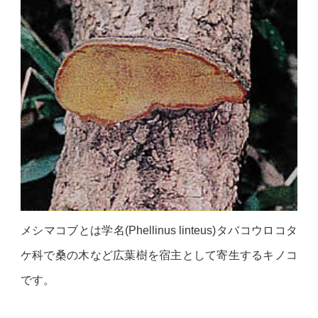
メシマコブとは学名(Phellinus linteus)タバコウロコタ
ケ科で桑の木など広葉樹を宿主として寄生するキノコ
です。