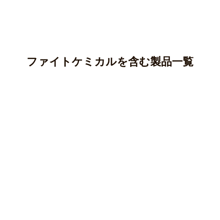
ファイトケミカルを含む製品一覧
アントシアニン
カテキン(タンニン)
アントシアニンはポリフェノールの一種であり、ブルーベ
リー、ナス、紫芋などに多く含まれています。
クロロゲン酸
カテキンはポリフェノールの一種で、渋味や苦味のもとと
○ 純度100％パウダー
なる成分です。
ケルセチン
クロロゲン酸はポリフェノールの一種で、主にコーヒー豆
マカ(ペルー産)
○純度100％パウダー
やじゃがいも等に含まれる成分です。
クルクミン
ケルセチンはフラボノイド、ポリフェノールの一種で、主
オオバコ(兵庫県産)
○ 純度100％パウダー
にタマネギなどの野菜に多く含まれている成分です。
柿の葉(徳島県産)
クマリン
クルクミンはポリフェノールの一種で、ウコンなどに含ま
キャッツクロー(ペルー産)
皮もまるごとごぼう(国産)