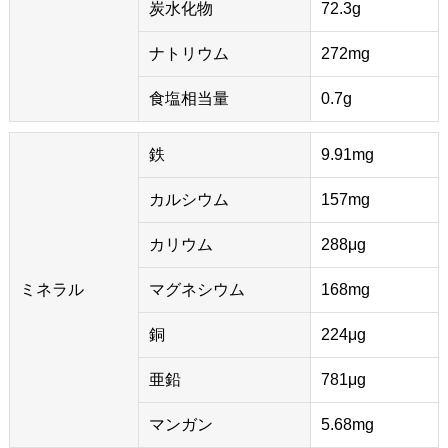
炭水化物
72.3g
ナトリウム
272mg
食塩相当量
0.7g
鉄
9.91mg
カルシウム
157mg
カリウム
288μg
ミネラル
マグネシウム
168mg
銅
224μg
亜鉛
781μg
マンガン
5.68mg