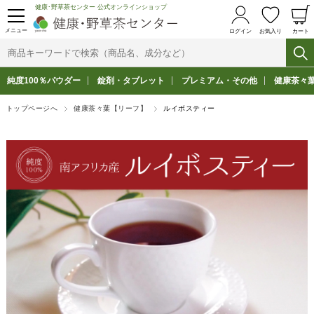
健康･野草茶センター 公式オンラインショップ
メニュー
ログイン
お気入り
カート
純度100％パウダー
錠剤・タブレット
プレミアム・その他
健康茶々
トップページへ
健康茶々葉【リーフ】
ルイボスティー