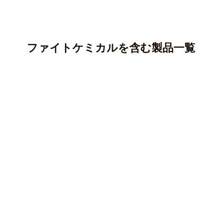
ファイトケミカルを含む製品一覧
アントシアニン
カテキン(タンニン)
アントシアニンはポリフェノールの一種であり、ブルーベ
リー、ナス、紫芋などに多く含まれています。
クロロゲン酸
カテキンはポリフェノールの一種で、渋味や苦味のもとと
○ 純度100％パウダー
なる成分です。
ケルセチン
クロロゲン酸はポリフェノールの一種で、主にコーヒー豆
マカ(ペルー産)
○純度100％パウダー
やじゃがいも等に含まれる成分です。
クルクミン
ケルセチンはフラボノイド、ポリフェノールの一種で、主
オオバコ(兵庫県産)
○ 純度100％パウダー
にタマネギなどの野菜に多く含まれている成分です。
柿の葉(徳島県産)
クマリン
クルクミンはポリフェノールの一種で、ウコンなどに含ま
キャッツクロー(ペルー産)
皮もまるごとごぼう(国産)
○純度100％パウダー
れている黄色の色素成分です。
キャンドルブッシュ(インド産)
長命草(沖縄県与那国島産)