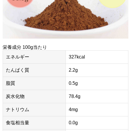
栄養成分 100g当たり
エネルギー
327kcal
たんぱく質
2.2g
脂質
0.5g
炭水化物
78.4g
ナトリウム
4mg
食塩相当量
0.0g