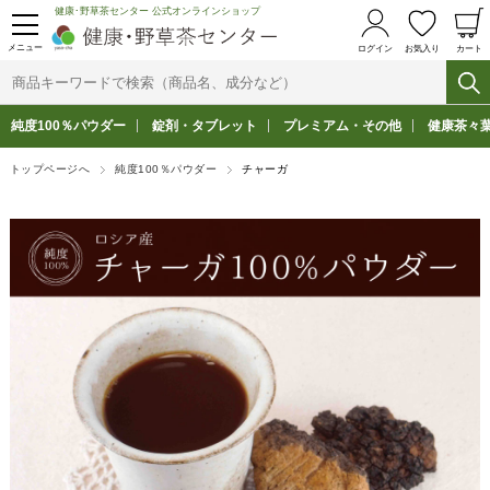
健康･野草茶センター 公式オンラインショップ
メニュー
ログイン
お気入り
カート
純度100％パウダー
錠剤・タブレット
プレミアム・その他
健康茶々
トップページへ
純度100％パウダー
チャーガ