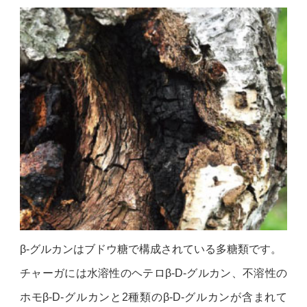
β-グルカンはブドウ糖で構成されている多糖類です。
チャーガには水溶性のヘテロβ-D-グルカン、不溶性の
ホモβ-D-グルカンと2種類のβ-D-グルカンが含まれて