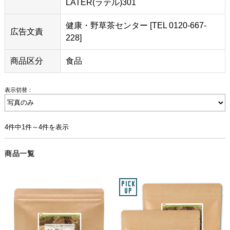
LATER(ラテル)301
健康・野草茶センター [TEL 0120-667-
広告文責
228]
商品区分
食品
表示切替：
4件中1件～4件を表示
商品一覧