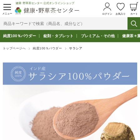
健康･野草茶センター 公式オンラインショップ
メニュー
ログイン
お気入り
カート
純度100％パウダー
錠剤・タブレット
プレミアム・その他
健康茶々
トップページへ
純度100％パウダー
サラシア