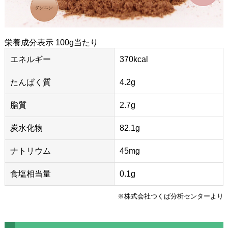
栄養成分表示 100g当たり
エネルギー
370kcal
たんぱく質
4.2g
脂質
2.7g
炭水化物
82.1g
ナトリウム
45mg
食塩相当量
0.1g
※株式会社つくば分析センターより