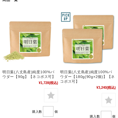
明日葉(八丈島産)純度100%パ
明日葉(八丈島産)純度100%パ
ウダー【90g】【ネコポス可】
ウダー【180g(90g×2個)】【ネ
コポス可】
¥1,728
(税込)
¥3,240
(税込)
購入数
個
購入数
個