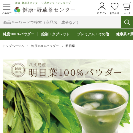
健康･野草茶センター 公式オンラインショップ
メニュー
ログイン
お気入り
カート
純度100％パウダー
錠剤・タブレット
プレミアム・その他
健康茶々
トップページへ
純度100％パウダー
明日葉