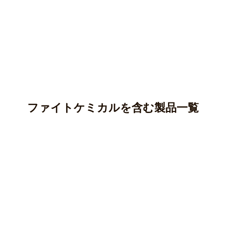
ファイトケミカルを含む製品一覧
アントシアニン
カテキン(タンニン)
アントシアニンはポリフェノールの一種であり、ブルーベ
リー、ナス、紫芋などに多く含まれています。
クロロゲン酸
カテキンはポリフェノールの一種で、渋味や苦味のもとと
○ 純度100％パウダー
なる成分です。
ケルセチン
クロロゲン酸はポリフェノールの一種で、主にコーヒー豆
マカ(ペルー産)