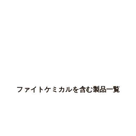
ファイトケミカルを含む製品一覧
アントシアニン
カテキン(タンニン)
アントシアニンはポリフェノールの一種であり、ブルーベ
リー、ナス、紫芋などに多く含まれています。