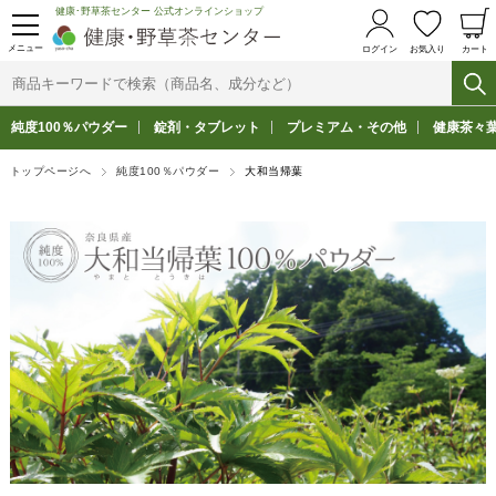
健康･野草茶センター 公式オンラインショップ
メニュー
ログイン
お気入り
カート
純度100％パウダー
錠剤・タブレット
プレミアム・その他
健康茶々
トップページへ
純度100％パウダー
大和当帰葉