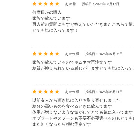
あや 様
投稿日：2025年08月17日
何度目かの購入
家族で飲んでいます
再入荷の質問にもすぐ答えていただきまたこちらで購
とても気に入ってます！
あやの 様
投稿日：2025年07月05日
家族で飲んでいるのでギムネマ再注文です
糖質が抑えられている感じがしますとても気に入って
あやの 様
投稿日：2025年06月11日
以前友人から頂き気に入りお取り寄せしました
糖分の高いものを食べるときに飲んでます
体重が増えないような気がしてとても気に入ってます
オブラートやスプーンも不要不必要選べるのもとても
また無くなったら頼む予定です