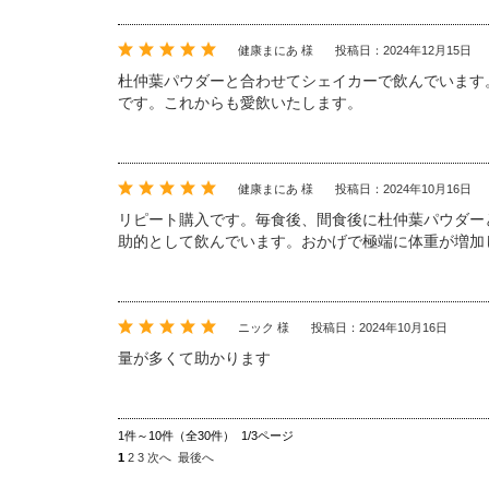
健康まにあ 様
投稿日：2024年12月15日
杜仲葉パウダーと合わせてシェイカーで飲んでいます
です。これからも愛飲いたします。
健康まにあ 様
投稿日：2024年10月16日
リピート購入です。毎食後、間食後に杜仲葉パウダー
助的として飲んでいます。おかげで極端に体重が増加
ニック 様
投稿日：2024年10月16日
量が多くて助かります
1件～10件（全30件） 1/3ページ
1
2
3
次へ
最後へ