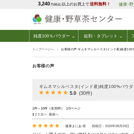
3,240
送料無料！
以上のお買上で
健康･
円(税込)
純度100％パウダー
錠剤・タブレット
トップページへ
お客様の声:ギムネマシルベスタ(インド産)純度100%
お客様の声
ギムネマシルベスタ(インド産)純度100%パウダー
5.0
(30件)
1件～10件（全30件） 1/3ページ
1
2
3
次へ
最後へ
健康まにあ 様
投稿日：2026年08月03日