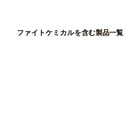
ファイトケミカルを含む製品一覧
アントシアニン
カテキン(タンニン)
アントシアニンはポリフェノールの一種であり、ブルーベ
リー、ナス、紫芋などに多く含まれています。
クロロゲン酸
カテキンはポリフェノールの一種で、渋味や苦味のもとと
○ 純度100％パウダー
なる成分です。
ケルセチン
クロロゲン酸はポリフェノールの一種で、主にコーヒー豆
マカ(ペルー産)
○純度100％パウダー
やじゃがいも等に含まれる成分です。
クルクミン
ケルセチンはフラボノイド、ポリフェノールの一種で、主
オオバコ(兵庫県産)
○ 純度100％パウダー
にタマネギなどの野菜に多く含まれている成分です。
柿の葉(徳島県産)
クマリン
クルクミンはポリフェノールの一種で、ウコンなどに含ま
キャッツクロー(ペルー産)
皮もまるごとごぼう(国産)
○純度100％パウダー
れている黄色の色素成分です。
キャンドルブッシュ(インド産)
長命草(沖縄県与那国島産)