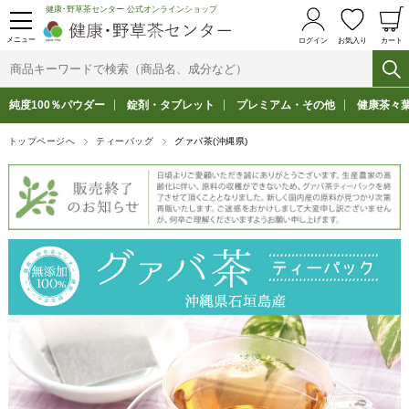
健康･野草茶センター 公式オンラインショップ
メニュー
ログイン
お気入り
カート
純度100％パウダー
錠剤・タブレット
プレミアム・その他
健康茶々
トップページへ
ティーバッグ
グァバ茶(沖縄県)