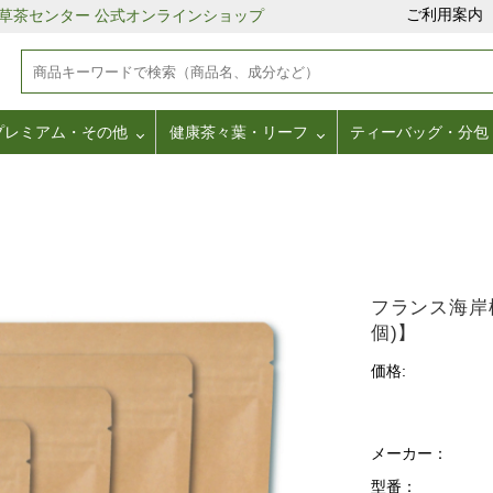
ご利用案内
野草茶センター 公式オンラインショップ
プレミアム・その他
健康茶々葉・リーフ
ティーバッグ・分包
フランス海岸松
個)】
価格:
メーカー：
型番：