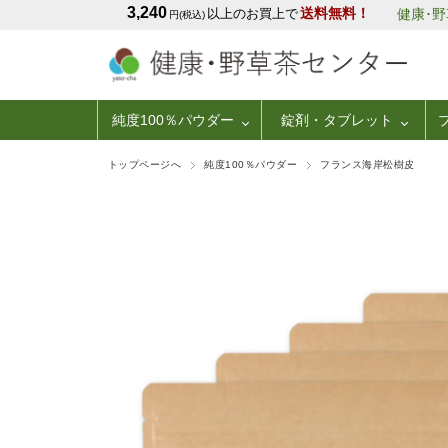
3,240
送料無料！
以上のお買上で
健康･
円(税込)
純度100％パウダー
錠剤・タブレット
トップページへ
純度100％パウダー
フランス海岸松樹皮