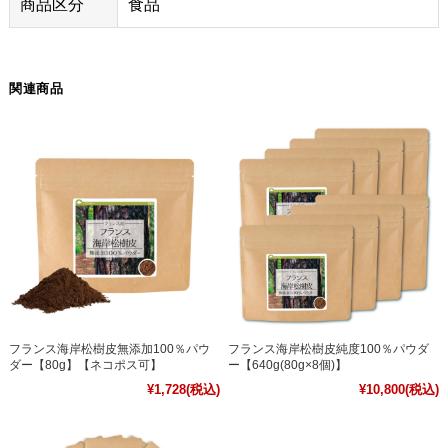
商品区分
食品
関連商品
フランス海岸松樹皮無添加100％パウ
フランス海岸松樹皮純度100％パウダ
ダー【80g】【ネコポス可】
ー【640g(80g×8個)】
¥1,728
(税込)
¥10,800
(税込)