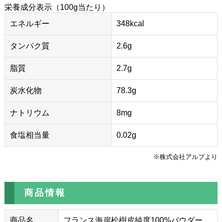
栄養成分表示（100g当たり）
エネルギー
348kcal
タンパク質
2.6g
脂質
2.7g
炭水化物
78.3g
ナトリウム
8mg
食塩相当量
0.02g
※株式会社アルプより
商品情報
商品名
フランス海岸松樹皮純度100%パウダー