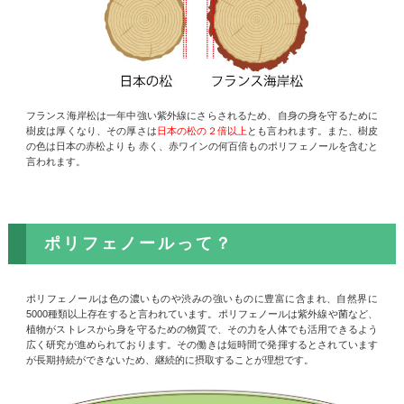
フランス海岸松は一年中強い紫外線にさらされるため、自身の身を守るために
樹皮は厚くなり、その厚さは
日本の松の２倍以上
とも言われます。また、樹皮
の色は日本の赤松よりも 赤く、赤ワインの何百倍ものポリフェノールを含むと
言われます。
ポリフェノールって？
ポリフェノールは色の濃いものや渋みの強いものに豊富に含まれ、自然界に
5000種類以上存在すると言われています。ポリフェノールは紫外線や菌など、
植物がストレスから身を守るための物質で、その力を人体でも活用できるよう
広く研究が進められております。その働きは短時間で発揮するとされています
が長期持続ができないため、継続的に摂取することが理想です。