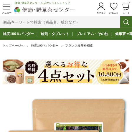
健康･野草茶センター 公式オンラインショップ
メニュー
ログイン
お気入り
カート
純度100％パウダー
錠剤・タブレット
プレミアム・その他
健康茶々
トップページへ
純度100％パウダー
フランス海岸松樹皮