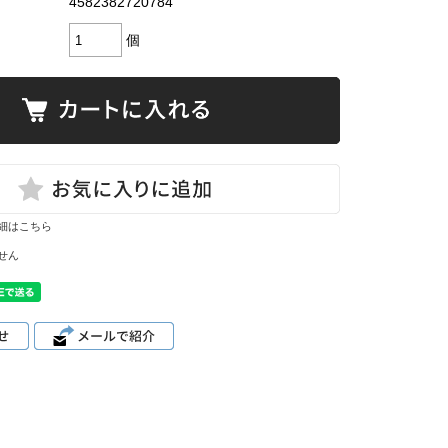
4582382720784
個
細はこちら
せん