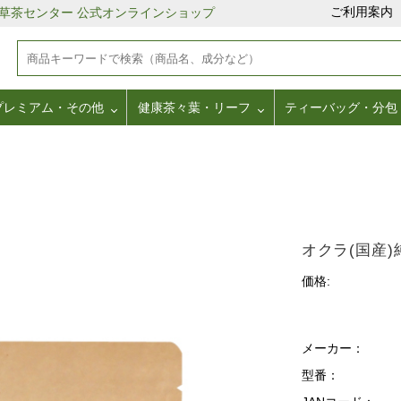
ご利用案内
野草茶センター 公式オンラインショップ
プレミアム・その他
健康茶々葉・リーフ
ティーバッグ・分包
オクラ(国産)
価格:
メーカー：
型番：