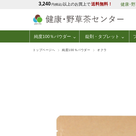
3,240
送料無料！
以上のお買上で
健康･
円(税込)
純度100％パウダー
錠剤・タブレット
トップページへ
純度100％パウダー
オクラ