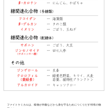
ファイトケミカルは、植物が外敵などから身を守るためにつくりだす特有の物