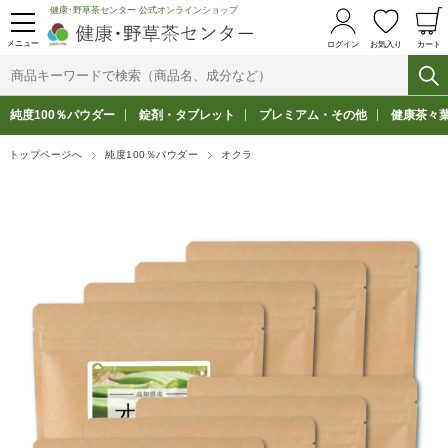
健康･野草茶センター 公式オンラインショップ
メニュー
ログイン
お気入り
カート
純度100％パウダー
錠剤・タブレット
プレミアム・その他
健康茶々
トップページへ
純度100％パウダー
オクラ