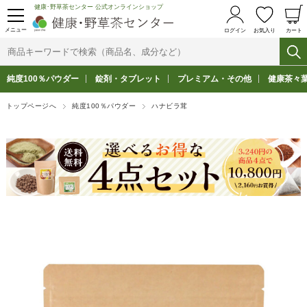
健康･野草茶センター 公式オンラインショップ
メニュー
ログイン
お気入り
カート
純度100％パウダー
錠剤・タブレット
プレミアム・その他
健康茶々
トップページへ
純度100％パウダー
ハナビラ茸