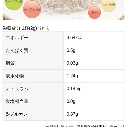
栄養成分 1杯(2g)当たり
エネルギー
3.64kcal
たんぱく質
0.5g
脂質
0.03g
炭水化物
1.24g
ナトリウム
0.14mg
食塩相当量
0.0g
β-グルカン
0.87g
※一般社団法人 香川県薬剤師会検査センターより