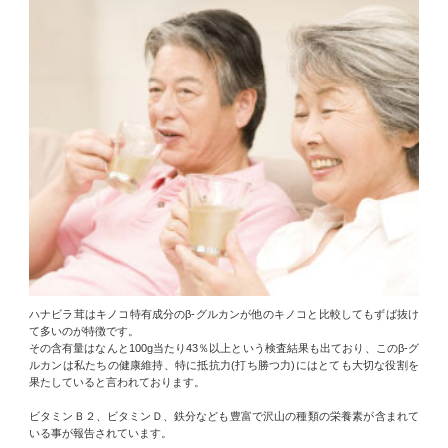
ハナビラ茸はキノコ特有成分のβ-グルカンが他のキノコと比較してもずば抜け
て多いのが特徴です。
その含有量はなんと100g当たり43％以上という検査結果も出ており、このβ-グ
ルカンは私たちの健康維持、特に抵抗力(打ち勝つ力)にはとても大切な役割を
果たしていると言われております。
ビタミンＢ２、ビタミンＤ、鉄分なども豊富で沢山の種類の栄養素が含まれて
いる事が報告されています。