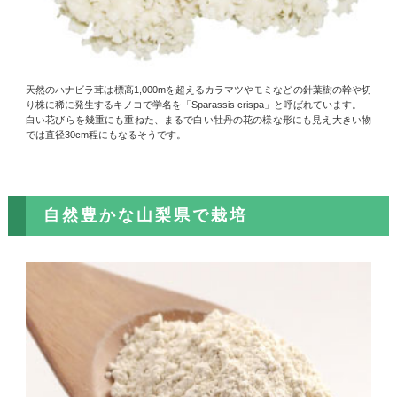
天然のハナビラ茸は標高1,000mを超えるカラマツやモミなどの針葉樹の幹や切
り株に稀に発生するキノコで学名を「Sparassis crispa」と呼ばれています。
白い花びらを幾重にも重ねた、まるで白い牡丹の花の様な形にも見え大きい物
では直径30cm程にもなるそうです。
自然豊かな山梨県で栽培