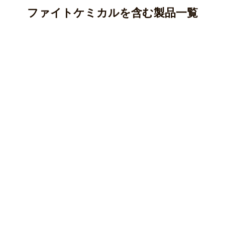
ファイトケミカルを含む製品一覧
アントシアニン
カテキン(タンニン)
アントシアニンはポリフェノールの一種であり、ブルーベ
リー、ナス、紫芋などに多く含まれています。
クロロゲン酸
カテキンはポリフェノールの一種で、渋味や苦味のもとと
○ 純度100％パウダー
なる成分です。
ケルセチン
クロロゲン酸はポリフェノールの一種で、主にコーヒー豆
マカ(ペルー産)
○純度100％パウダー
やじゃがいも等に含まれる成分です。
クルクミン
ケルセチンはフラボノイド、ポリフェノールの一種で、主
オオバコ(兵庫県産)
○ 純度100％パウダー
にタマネギなどの野菜に多く含まれている成分です。
柿の葉(徳島県産)
クマリン
クルクミンはポリフェノールの一種で、ウコンなどに含ま
キャッツクロー(ペルー産)
皮もまるごとごぼう(国産)
○純度100％パウダー
れている黄色の色素成分です。
キャンドルブッシュ(インド産)
長命草(沖縄県与那国島産)
カルコン
クマリンはポリフェノール/フェノール酸系に分類される香
皮もまるごとごぼう(国産)
柿の葉(徳島県産)
○ ティーバッグ・分包
○ 純度100％パウダー
り成分です。
サラシア(インド産)
桑の葉(島根県産)
スルフォラファン
カルコンはポリフェノールの一種で、植物では主に明日葉
レンコン(南九州産)
皮もまるごとごぼう茶(鹿児島県産)
たまねぎの皮(国産)
秋ウコン(沖縄県産)