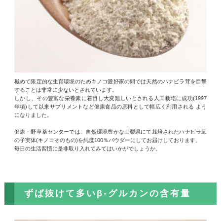
極めて限定的な生育環境のためキノコ愛好家の間では天然のハナビラ茸を目撃
することは非常に少ないとされています。
しかし、その豊富な栄養素に着目し大変難しいとされる人工栽培に成功(1997
年頃)して以来サプリメントなど健康食品の原料として幅広く利用される よう
になりました。
健康・野草茶センターでは、自然環境豊かな山梨県にて栽培されたハナビラ茸
の子実体(キノコそのもの)を純度100％パウダーにしてお届けしております。
毎日の生活習慣に是非取り入れてみてはいかがでしょうか。
ずば抜けて多いβ-グルカンの含有量