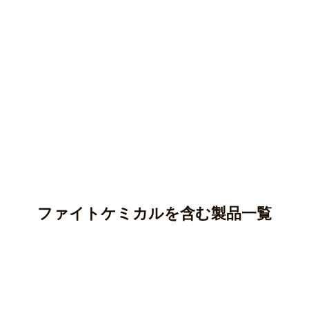
ファイトケミカルを含む製品一覧
アントシアニン
カテキン(タンニン)
アントシアニンはポリフェノールの一種であり、ブルーベ