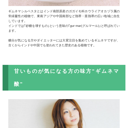
ギムネマシルベスタとはインド南部原産のガガイモ科ホウライアオカヅラ属の
常緑蔓性の植物で、東南アジアや中国南部など熱帯・亜熱帯の広い地域に自生
しています。
インドでは｢砂糖を壊すもの｣という意味の｢gur-mar(グルマール)｣と呼ばれてい
ます。
糖分が気になる方やダイエッターには大変注目を集めているギムネマですが、
古くからインドや中国でも使われてきた歴史のある植物です。
甘いものが気になる方の味方"ギムネマ
酸"