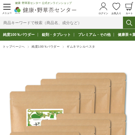
健康･野草茶センター 公式オンラインショップ
メニュー
ログイン
お気入り
カート
純度100％パウダー
錠剤・タブレット
プレミアム・その他
健康茶々
トップページへ
純度100％パウダー
ギムネマシルベスタ