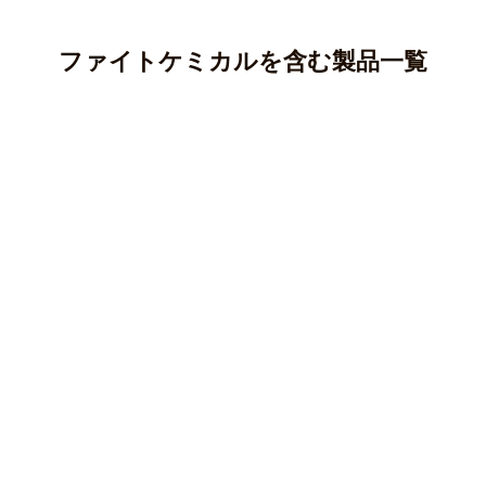
ファイトケミカルを含む製品一覧
アントシアニン
カテキン(タンニン)
アントシアニンはポリフェノールの一種であり、ブルーベ
リー、ナス、紫芋などに多く含まれています。
クロロゲン酸
カテキンはポリフェノールの一種で、渋味や苦味のもとと
○ 純度100％パウダー
なる成分です。
ケルセチン
クロロゲン酸はポリフェノールの一種で、主にコーヒー豆
マカ(ペルー産)
○純度100％パウダー
やじゃがいも等に含まれる成分です。
クルクミン
ケルセチンはフラボノイド、ポリフェノールの一種で、主
オオバコ(兵庫県産)
○ 純度100％パウダー
にタマネギなどの野菜に多く含まれている成分です。
柿の葉(徳島県産)
クマリン
クルクミンはポリフェノールの一種で、ウコンなどに含ま
キャッツクロー(ペルー産)
皮もまるごとごぼう(国産)
○純度100％パウダー
れている黄色の色素成分です。
キャンドルブッシュ(インド産)
長命草(沖縄県与那国島産)
カルコン
クマリンはポリフェノール/フェノール酸系に分類される香
皮もまるごとごぼう(国産)
柿の葉(徳島県産)
○ ティーバッグ・分包
○ 純度100％パウダー
り成分です。
サラシア(インド産)
桑の葉(島根県産)