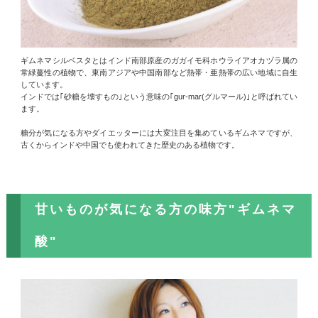
ギムネマシルベスタとはインド南部原産のガガイモ科ホウライアオカヅラ属の
常緑蔓性の植物で、東南アジアや中国南部など熱帯・亜熱帯の広い地域に自生
しています。
インドでは｢砂糖を壊すもの｣という意味の｢gur-mar(グルマール)｣と呼ばれてい
ます。
糖分が気になる方やダイエッターには大変注目を集めているギムネマですが、
古くからインドや中国でも使われてきた歴史のある植物です。
甘いものが気になる方の味方"ギムネマ
酸"