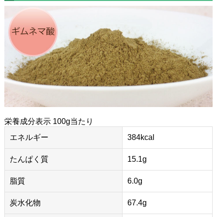
栄養成分表示 100g当たり
エネルギー
384kcal
たんぱく質
15.1g
脂質
6.0g
炭水化物
67.4g