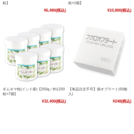
粒】
粒×2個】
¥6,480
(税込)
¥10,800
(税込)
ギムネマ粒(インド産)【250g／約1250
【単品注文不可】袋オブラート(50枚
粒×7個】
入)
¥32,400
(税込)
¥248
(税込)