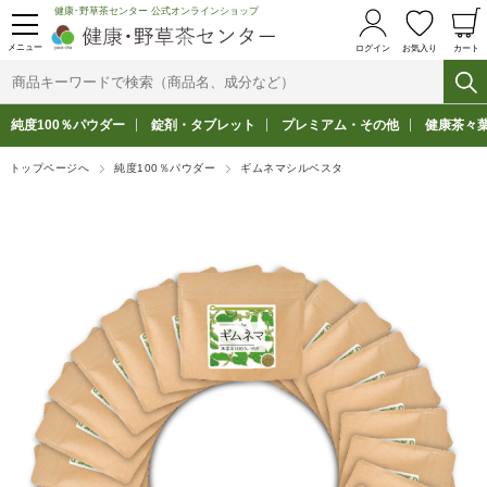
健康･野草茶センター 公式オンラインショップ
メニュー
ログイン
お気入り
カート
純度100％パウダー
錠剤・タブレット
プレミアム・その他
健康茶々
トップページへ
純度100％パウダー
ギムネマシルベスタ