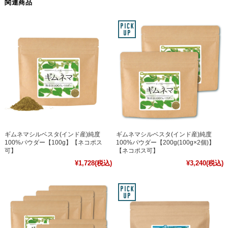
関連商品
ギムネマシルベスタ(インド産)純度
ギムネマシルベスタ(インド産)純度
100%パウダー【100g】【ネコポス
100%パウダー【200g(100g×2個)】
可】
【ネコポス可】
¥1,728
(税込)
¥3,240
(税込)