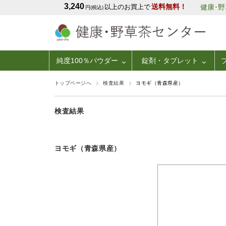
3,240
送料無料！
以上のお買上で
健康･
円(税込)
純度100％パウダー
錠剤・タブレット
トップページへ
検査結果
ヨモギ（青森県産）
検査結果
ヨモギ（青森県産）