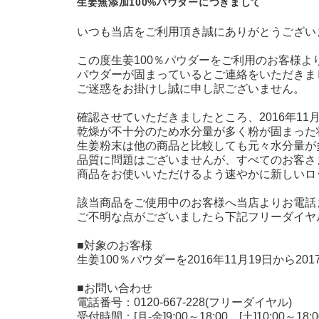
生姜無添加100%パウダーにつきまして
いつも当店をご利用頂き誠にありがとうござい
この度生姜100％パウダーをご利用のお客様よ
パウダーが固まっているとご連絡をいただきま
ご迷惑をお掛けし誠に申し訳ございません。
確認させていただきましたところ、2016年1
乾燥が不十分のため水分量が多く粉が固まった
生姜粉末は他の商品と比較しても元々水分量が
品質に問題はございませんが、すべてのお客さ
商品をお使いいただけるよう速やかに新しいロ
該当商品をご使用中のお客様へ当店よりお電話
ご不明な点がございましたら下記フリーダイヤ
■対象のお客様
生姜100％パウダーを2016年11月19日から2
■お問い合わせ
電話番号：0120-667-228(フリーダイヤル)
受付時間：[月-金]9:00～18:00、[土]10:00～18:0