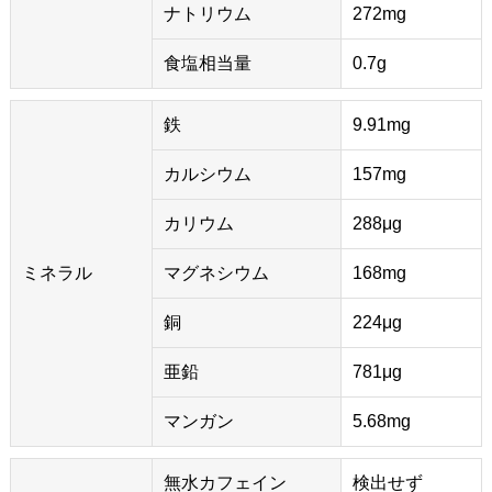
ナトリウム
272mg
食塩相当量
0.7g
鉄
9.91mg
カルシウム
157mg
カリウム
288μg
ミネラル
マグネシウム
168mg
銅
224μg
亜鉛
781μg
マンガン
5.68mg
無水カフェイン
検出せず