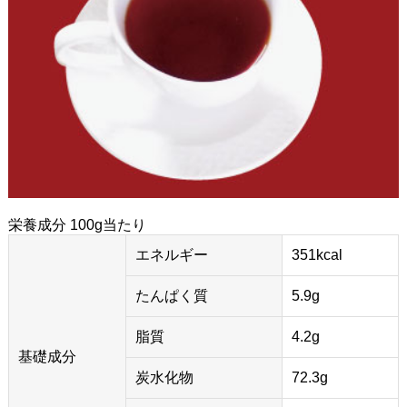
栄養成分 100g当たり
エネルギー
351kcal
たんぱく質
5.9g
脂質
4.2g
基礎成分
炭水化物
72.3g