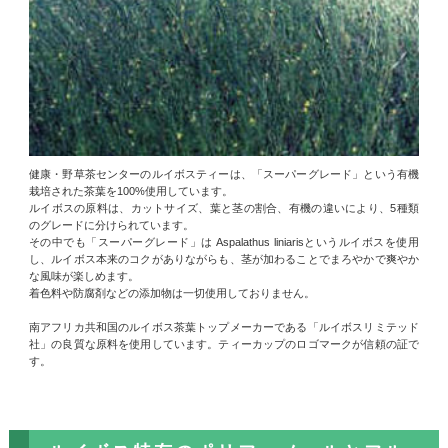
健康・野草茶センターのルイボスティーは、「スーパーグレード」という有機
栽培された茶葉を100%使用しています。
ルイボスの原料は、カットサイズ、葉と茎の割合、有機の違いにより、5種類
のグレードに分けられています。
その中でも「スーパーグレード」は Aspalathus liniarisというルイボスを使用
し、ルイボス本来のコクがありながらも、茎が加わることでまろやかで爽やか
な風味が楽しめます。
着色料や防腐剤などの添加物は一切使用しておりません。
南アフリカ共和国のルイボス茶葉トップメーカーである「ルイボスリミテッド
社」の良質な原料を使用しています。ティーカップのロゴマークが信頼の証で
す。