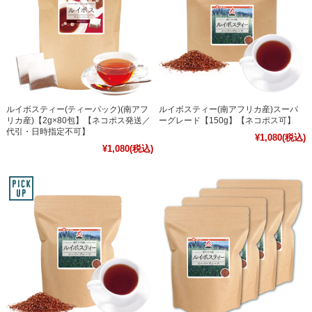
ルイボスティー(ティーパック)(南アフ
ルイボスティー(南アフリカ産)スーパ
リカ産)【2g×80包】【ネコポス発送／
ーグレード【150g】【ネコポス可】
代引・日時指定不可】
¥1,080
(税込)
¥1,080
(税込)