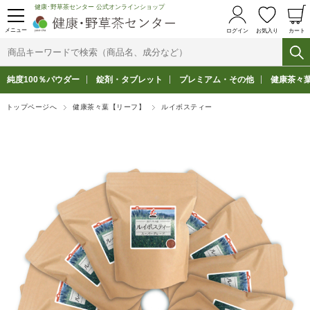
健康･野草茶センター 公式オンラインショップ
メニュー
ログイン
お気入り
カート
純度100％パウダー
錠剤・タブレット
プレミアム・その他
健康茶々
トップページへ
健康茶々葉【リーフ】
ルイボスティー