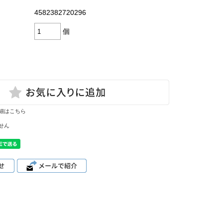
4582382720296
個
細はこちら
せん