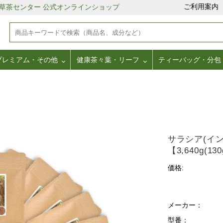
ご利用案内
野草茶センター 公式オンラインショップ
プレミアム・その他
健康茶々葉・リーフ
ティーバッグ・分包
サラシア(イン
【3,640g(13
価格:
メーカー：
型番：