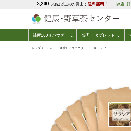
3,240
送料無料！
以上のお買上で
健康･
円(税込)
純度100％パウダー
錠剤・タブレット
トップページへ
純度100％パウダー
サラシア