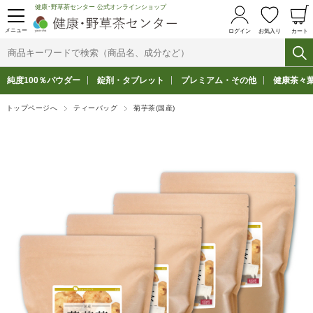
健康･野草茶センター 公式オンラインショップ
メニュー
ログイン
お気入り
カート
純度100％パウダー
錠剤・タブレット
プレミアム・その他
健康茶々
トップページへ
ティーバッグ
菊芋茶(国産)