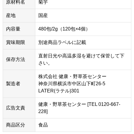
原材料名
菊芋
産地
国産
内容量
480包/2g（120包×4個）
賞味期限
別途商品ラベルに記載
直射日光や高温多湿を避けて保管して下
保存方法
さい。
株式会社 健康・野草茶センター
製造者
神奈川県横浜市中区山下町26-5
LATER(ラテル)301
健康・野草茶センター [TEL 0120-667-
広告文責
228]
商品区分
食品