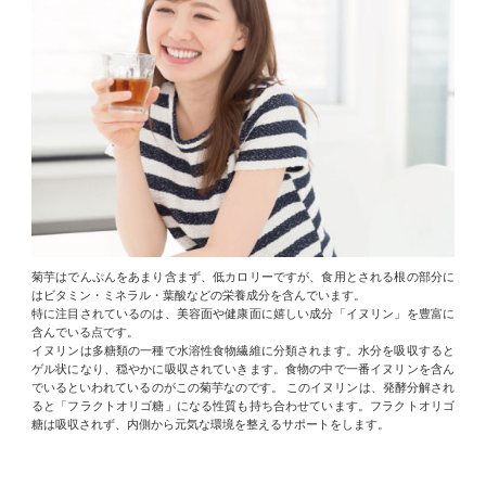
菊芋はでんぷんをあまり含まず、低カロリーですが、食用とされる根の部分に
はビタミン・ミネラル・葉酸などの栄養成分を含んでいます。
特に注目されているのは、美容面や健康面に嬉しい成分「イヌリン」を豊富に
含んでいる点です。
イヌリンは多糖類の一種で水溶性食物繊維に分類されます。水分を吸収すると
ゲル状になり、穏やかに吸収されていきます。食物の中で一番イヌリンを含ん
でいるといわれているのがこの菊芋なのです。 このイヌリンは、発酵分解され
ると「フラクトオリゴ糖」になる性質も持ち合わせています。フラクトオリゴ
糖は吸収されず、内側から元気な環境を整えるサポートをします。