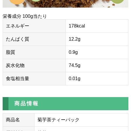
栄養成分 100g当たり
エネルギー
178kcal
たんぱく質
12.2g
脂質
0.9g
炭水化物
74.5g
食塩相当量
0.01g
商品情報
商品名
菊芋茶ティーパック