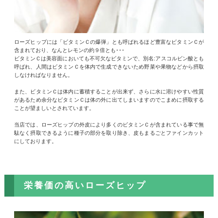
ローズヒップには「ビタミンＣの爆弾」とも呼ばれるほど豊富なビタミンＣが
含まれており、なんとレモンの約９倍とも･･･
ビタミンＣは美容面においても不可欠なビタミンで、別名:アスコルビン酸とも
呼ばれ、人間はビタミンＣを体内で生成できないため野菜や果物などから摂取
しなければなりません。
また、ビタミンＣは体内に蓄積することが出来ず、さらに水に溶けやすい性質
があるため余分なビタミンＣは体の外に出てしまいますのでこまめに摂取する
ことが望ましいとされています。
当店では、ローズヒップの外皮により多くのビタミンＣが含まれている事で無
駄なく摂取できるように種子の部分を取り除き、皮もまるごとファインカット
にしております。
栄養価の高いローズヒップ