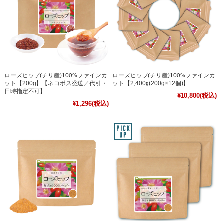
ローズヒップ(チリ産)100%ファインカ
ローズヒップ(チリ産)100%ファインカ
ット【200g】【ネコポス発送／代引・
ット【2,400g(200g×12個)】
日時指定不可】
¥10,800
(税込)
¥1,296
(税込)