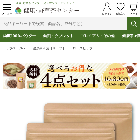
健康･野草茶センター 公式オンラインショップ
メニュー
ログイン
お気入り
カート
純度100％パウダー
錠剤・タブレット
プレミアム・その他
健康茶々
トップページへ
健康茶々葉【リーフ】
ローズヒップ