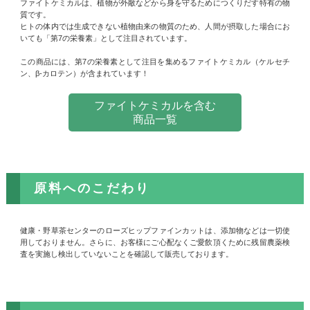
ファイトケミカルは、植物が外敵などから身を守るためにつくりだす特有の物
質です。
ヒトの体内では生成できない植物由来の物質のため、人間が摂取した場合にお
いても「第7の栄養素」として注目されています。
この商品には、第7の栄養素として注目を集めるファイトケミカル（ケルセチ
ン、β-カロテン）が含まれています！
ファイトケミカルを含む
商品一覧
原料へのこだわり
健康・野草茶センターのローズヒップファインカットは、添加物などは一切使
用しておりません。さらに、お客様にご心配なくご愛飲頂くために残留農薬検
査を実施し検出していないことを確認して販売しております。