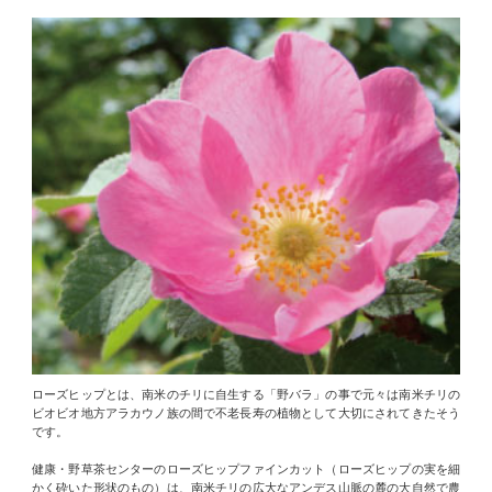
ローズヒップとは、南米のチリに自生する「野バラ」の事で元々は南米チリの
ビオビオ地方アラカウノ族の間で不老長寿の植物として大切にされてきたそう
です。
健康・野草茶センターのローズヒップファインカット（ローズヒップの実を細
かく砕いた形状のもの）は、南米チリの広大なアンデス山脈の麓の大自然で農