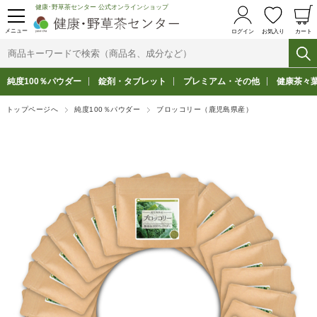
健康･野草茶センター 公式オンラインショップ
メニュー
ログイン
お気入り
カート
純度100％パウダー
錠剤・タブレット
プレミアム・その他
健康茶々
トップページへ
純度100％パウダー
ブロッコリー（鹿児島県産）