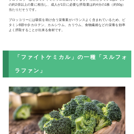
の約2倍以上の量に相当し、成人が1日に必要な摂取量は約4分の1株（約50g）
当たりだそうです。
ブロッコリーには吸収を助け合う栄養素がバランスよく含まれているため、ビ
タミンB群やβ-カロテン、カルシウム、カリウム、食物繊維などの栄養を効率
よく摂取することが出来る食材です。
「ファイトケミカル」の一種「スルフォ
ラファン」