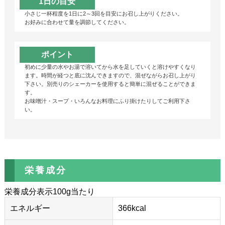
1日の目安
小さじ一杯程度を1日に2～3回を目安にお召し上がりください。
お好みに合わせて量を調節してください。
ポイント
初めに少量の水やお湯で溶いてから水を足していくと溶けやすくなり
ます。時間が経つと底に沈んできますので、混ぜながらお召し上がり
下さい。別売りのシェーカーを使用すると簡単に混ぜることができま
す。
お味噌汁・スープ・いろんなお料理にふり掛けたりしてご利用下さ
い。
栄養成分
栄養成分表示100g当たり
エネルギー
366kcal