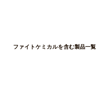
ファイトケミカルを含む製品一覧
アントシアニン
カテキン(タンニン)
アントシアニンはポリフェノールの一種であり、ブルーベ
リー、ナス、紫芋などに多く含まれています。
クロロゲン酸
カテキンはポリフェノールの一種で、渋味や苦味のもとと
○ 純度100％パウダー
なる成分です。
ケルセチン
クロロゲン酸はポリフェノールの一種で、主にコーヒー豆
マカ(ペルー産)
○純度100％パウダー
やじゃがいも等に含まれる成分です。