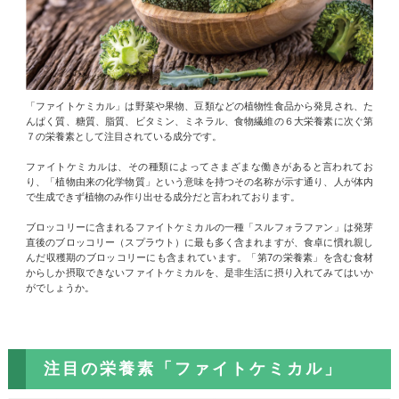
「ファイトケミカル」は野菜や果物、豆類などの植物性食品から発見され、た
んぱく質、糖質、脂質、ビタミン、ミネラル、食物繊維の６大栄養素に次ぐ第
７の栄養素として注目されている成分です。
ファイトケミカルは、その種類によってさまざまな働きがあると言われてお
り、「植物由来の化学物質」という意味を持つその名称が示す通り、人が体内
で生成できず植物のみ作り出せる成分だと言われております。
ブロッコリーに含まれるファイトケミカルの一種「スルフォラファン」は発芽
直後のブロッコリー（スプラウト）に最も多く含まれますが、食卓に慣れ親し
んだ収穫期のブロッコリーにも含まれています。「第7の栄養素」を含む食材
からしか摂取できないファイトケミカルを、是非生活に摂り入れてみてはいか
がでしょうか。
注目の栄養素「ファイトケミカル」