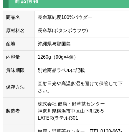
商品情報
商品名
長命草純度100%パウダー
原材料名
長命草(ボタンボウフウ)
産地
沖縄県与那国島
内容量
1260g（90g×4個）
賞味期限
別途商品ラベルに記載
直射日光や高温多湿を避けて保管して下
保存方法
さい。
株式会社 健康・野草茶センター
製造者
神奈川県横浜市中区山下町26-5
LATER(ラテル)301
健康・野草茶センター [TEL 0120-667-