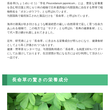
長命草(ちょうめいそう)「学名:Peucedanum japonicum」とは、豊富な栄養素
を含む明日葉と同じセリ科の植物で日本最西端の与那国島に自生する野草で植
物和名を「ボタンボウフウ」とも呼ばれています。
与那国島で栽培加工された製品だけを「長命草」と呼ばれています。
海岸の潮風が吹き付けるような断崖絶壁の厳しい自然環境で逞しく育つ生命力
あふれる植物で、この地方では「サクナ」とも呼ばれ「長寿の健康食材」とし
て代々受け継がれ親しまれてきました。
近年、研究者により「長命草」に含まれる栄養成分が明らかになり、健康食材
としてより高く評価されつつあります。
健康・野草茶センターでは、与那国島特産の「長命草」を純度100％パウダー
にしてお届けしております。生活習慣が気になる方にはぜひ利用して頂きたい
一品です。
長命草の驚きの栄養成分