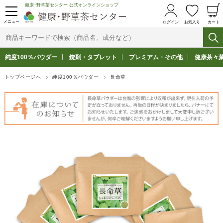
健康･野草茶センター 公式オンラインショップ
メニュー
ログイン
お気入り
カート
純度100％パウダー
錠剤・タブレット
プレミアム・その他
健康茶々
トップページへ
純度100％パウダー
長命草