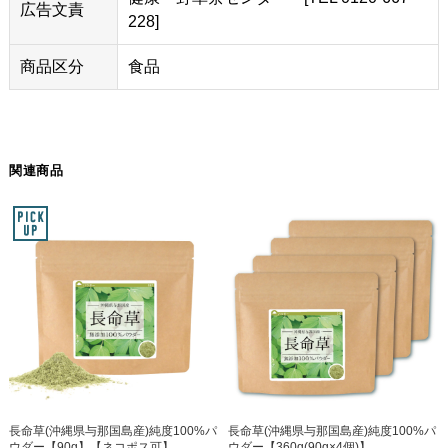
広告文責
228]
商品区分
食品
関連商品
長命草(沖縄県与那国島産)純度100%パ
長命草(沖縄県与那国島産)純度100%パ
ウダー【90g】【ネコポス可】
ウダー【360g(90g×4個)】