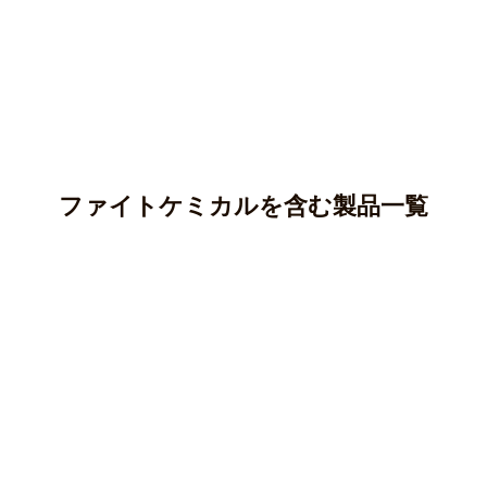
ファイトケミカルを含む製品一覧
アントシアニン
カテキン(タンニン)
アントシアニンはポリフェノールの一種であり、ブルーベ
リー、ナス、紫芋などに多く含まれています。
クロロゲン酸
カテキンはポリフェノールの一種で、渋味や苦味のもとと
○ 純度100％パウダー
なる成分です。
ケルセチン
クロロゲン酸はポリフェノールの一種で、主にコーヒー豆
マカ(ペルー産)
○純度100％パウダー
やじゃがいも等に含まれる成分です。