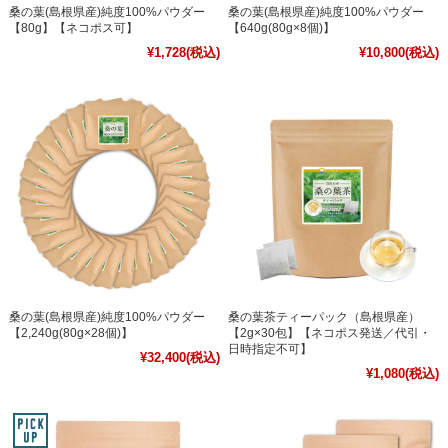
桑の葉(島根県産)純度100%パウダー
桑の葉(島根県産)純度100%パウダー
【80g】【ネコポス可】
【640g(80g×8個)】
¥1,728
(税込)
¥10,800
(税込)
桑の葉(島根県産)純度100%パウダー
桑の葉茶ティーパック（島根県産）
【2,240g(80g×28個)】
【2g×30包】【ネコポス発送／代引・
日時指定不可】
¥32,400
(税込)
¥1,080
(税込)