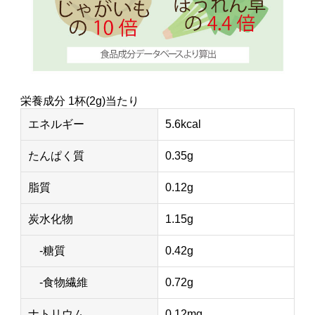
栄養成分 1杯(2g)当たり
エネルギー
5.6kcal
たんぱく質
0.35g
脂質
0.12g
炭水化物
1.15g
-糖質
0.42g
-食物繊維
0.72g
ナトリウム
0.12mg