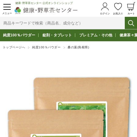
健康･野草茶センター 公式オンラインショップ
メニュー
ログイン
お気入り
カート
純度100％パウダー
錠剤・タブレット
プレミアム・その他
健康茶々
トップページへ
純度100％パウダー
桑の葉(島根県)