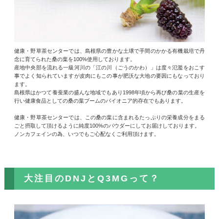
健康・野草茶センターでは、島根県の豊かな土壌で手間のかかる有機栽培で丹
念に育てられた桑の葉を100%使用しております。
産地中央部を流れる一級河川の「江の川（ごうのかわ）」は度々氾濫をおこす
事でよく知られていますが皮肉にもこの事が肥沃な大地の要因にもなっており
ます。
島根県はかつて養蚕業の盛んな地域でもあり1998年頃から再び桑の葉の生産を
行い健康食品としての桑の葉ブームのパイオニア的存在でもあります。
健康・野草茶センターでは、この桑の葉に含まれるたっぷりの栄養成分をまる
ごと摂取して頂けるように純度100%のパウダーにしてお届けしております。
ノンカフェインの為、いつでもご心配なくご利用頂けます。
大注目のDNJとQ3MGって？