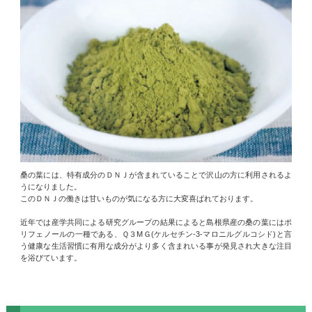
桑の葉には、特有成分のＤＮＪが含まれていることで沢山の方に利用されるよ
うになりました。
このＤＮＪの働きは甘いものが気になる方に大変喜ばれております。
近年では産学共同による研究グループの結果によると島根県産の桑の葉にはポ
リフェノールの一種である、Ｑ３МＧ(ケルセチン-3-マロニルグルコシド)と言
う健康な生活習慣に有用な成分がより多く含まれいる事が発見され大きな注目
を浴びています。