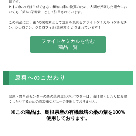
質です。
ヒトの体内では生成できない植物由来の物質のため、人間が摂取した場合にお
いても「第7の栄養素」として注目されています。
この商品には、第7の栄養素として注目を集めるファイトケミカル（ケルセチ
ン、β-カロテン、クロロフィル(葉緑素)）が含まれています！
ファイトケミカルを含む
商品一覧
原料へのこだわり
健康・野草茶センターの桑の葉純度100%パウダーは、溶け易くしたり飲み易
くしたりするための添加物などは一切使用しておりません。
※この商品は、島根県産の有機栽培の桑の葉を100%
使用しております。