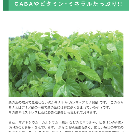
GABAやビタミン･ミネラルたっぷり!!
桑の葉の成分で見逃せないのがＧＡＢＡ(ガンマ－アミノ酪酸)です。 このＧＡ
ＢＡとはアミノ酸の一種で桑の葉には特に多く含まれているそうです。
その働きはストレス社会に必要な成分とも言われております。
また、マグネシウム・カルシウム・鉄分 などのミネラルや、ビタミンAやB1･
B2･B5などを多く含んでいます。 さらに食物繊維も多く、忙しい毎日の中での