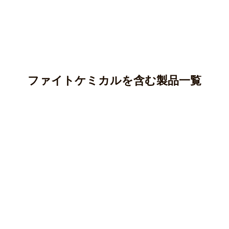
ファイトケミカルを含む製品一覧
アントシアニン
カテキン(タンニン)
アントシアニンはポリフェノールの一種であり、ブルーベ
リー、ナス、紫芋などに多く含まれています。
クロロゲン酸
カテキンはポリフェノールの一種で、渋味や苦味のもとと
○ 純度100％パウダー
なる成分です。
ケルセチン
クロロゲン酸はポリフェノールの一種で、主にコーヒー豆
マカ(ペルー産)
○純度100％パウダー
やじゃがいも等に含まれる成分です。
クルクミン
ケルセチンはフラボノイド、ポリフェノールの一種で、主
オオバコ(兵庫県産)