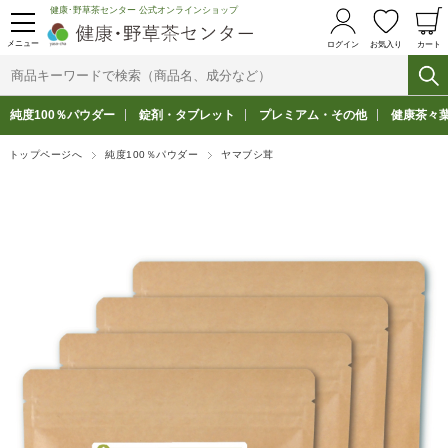
健康･野草茶センター 公式オンラインショップ
メニュー
ログイン
お気入り
カート
純度100％パウダー
錠剤・タブレット
プレミアム・その他
健康茶々
トップページへ
純度100％パウダー
ヤマブシ茸