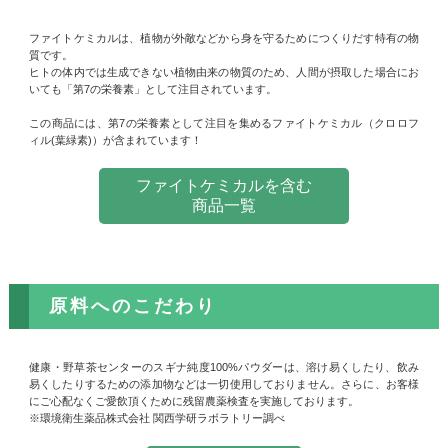
ファイトケミカルは、植物が外敵などから身を守るためにつくりだす特有の物
質です。
ヒトの体内では生成できない植物由来の物質のため、人間が摂取した場合にお
いても「第7の栄養素」として注目されています。
この商品には、第7の栄養素として注目を集めるファイトケミカル（クロロフ
ィル(葉緑素)）が含まれています！
ファイトケミカルを含む
商品一覧
原料へのこだわり
健康・野草茶センターのスギナ純度100%パウダーは、溶け易くしたり、飲み
易くしたりするための添加物などは一切使用しておりません。さらに、お客様
にご心配なくご愛飲頂くために残留農薬検査を実施しております。
※環境衛生薬品株式会社 関西学研ラボラトリー調べ