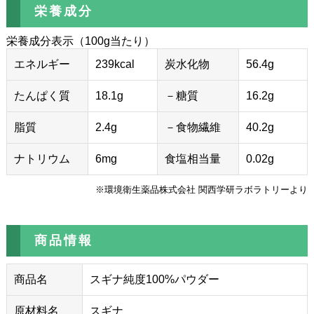
栄養成分
栄養成分表示（100g当たり）
エネルギー
239kcal
炭水化物
56.4g
たんぱく質
18.1g
－糖質
16.2g
脂質
2.4g
－食物繊維
40.2g
ナトリウム
6mg
食塩相当量
0.02g
※環境衛生薬品株式会社 関西学研ラボラトリーより
商品情報
商品名
スギナ純度100%パウダー
原材料名
スギナ