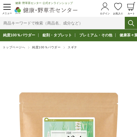
健康･野草茶センター 公式オンラインショップ
メニュー
ログイン
お気入り
カート
純度100％パウダー
錠剤・タブレット
プレミアム・その他
健康茶々
トップページへ
純度100％パウダー
スギナ