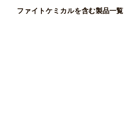
ファイトケミカルを含む製品一覧
アントシアニン
カテキン(タンニン)
アントシアニンはポリフェノールの一種であり、ブルーベ
リー、ナス、紫芋などに多く含まれています。
クロロゲン酸
カテキンはポリフェノールの一種で、渋味や苦味のもとと
○ 純度100％パウダー
なる成分です。
ケルセチン
クロロゲン酸はポリフェノールの一種で、主にコーヒー豆
マカ(ペルー産)
○純度100％パウダー
やじゃがいも等に含まれる成分です。
クルクミン
ケルセチンはフラボノイド、ポリフェノールの一種で、主
オオバコ(兵庫県産)
○ 純度100％パウダー
にタマネギなどの野菜に多く含まれている成分です。
柿の葉(徳島県産)
クマリン
クルクミンはポリフェノールの一種で、ウコンなどに含ま
キャッツクロー(ペルー産)
皮もまるごとごぼう(国産)
○純度100％パウダー
れている黄色の色素成分です。
キャンドルブッシュ(インド産)
長命草(沖縄県与那国島産)
カルコン
クマリンはポリフェノール/フェノール酸系に分類される香
皮もまるごとごぼう(国産)
柿の葉(徳島県産)
○ ティーバッグ・分包
○ 純度100％パウダー
り成分です。
サラシア(インド産)
桑の葉(島根県産)
スルフォラファン