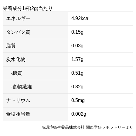
栄養成分1杯(2g)当たり
エネルギー
4.92kcal
タンパク質
0.15g
脂質
0.03g
炭水化物
1.57g
-糖質
0.51g
-食物繊維
0.82g
ナトリウム
0.5mg
食塩相当量
0.002g
※環境衛生薬品株式会社 関西学研ラボラトリーより