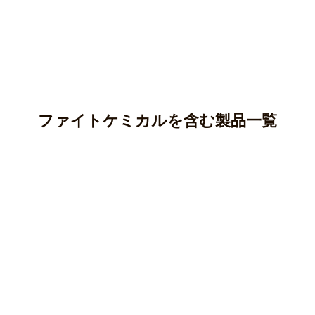
ファイトケミカルを含む製品一覧
アントシアニン
カテキン(タンニン)
アントシアニンはポリフェノールの一種であり、ブルーベ
リー、ナス、紫芋などに多く含まれています。
クロロゲン酸
カテキンはポリフェノールの一種で、渋味や苦味のもとと
○ 純度100％パウダー
なる成分です。
ケルセチン
クロロゲン酸はポリフェノールの一種で、主にコーヒー豆
マカ(ペルー産)
○純度100％パウダー
やじゃがいも等に含まれる成分です。
クルクミン
ケルセチンはフラボノイド、ポリフェノールの一種で、主
オオバコ(兵庫県産)