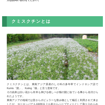
クミスクチンとは
クミスクチンとは、東南アジア原産のしそ科の多年草でインドネシア語で
Kumis「髭」、 Kuting「猫」と言う意味です。
その由来は白い花から何本も伸びる雄しべが猫の髭に似ている事から名付けら
れたようです。
東南アジアの地域では昔からポピュラーな飲み物として幅広く利用されて来ま
したが、ヨーロッパでも100年以上も前からハーブティーとして取り入れられ