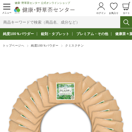
健康･野草茶センター 公式オンラインショップ
メニュー
ログイン
お気入り
カート
純度100％パウダー
錠剤・タブレット
プレミアム・その他
健康茶々
トップページへ
純度100％パウダー
クミスクチン