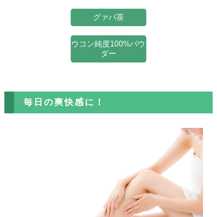
グァバ茶
ウコン純度100%パウ
ダー
毎日の爽快感に！