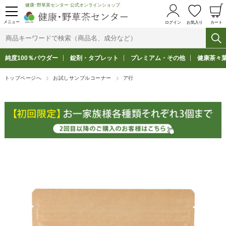
健康･野草茶センター 公式オンラインショップ
メニュー
ログイン
お気入り
カート
純度100％パウダー
錠剤・タブレット
プレミアム・その他
健康茶々
トップページへ
お試しサンプルコーナー
ア行