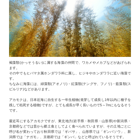
褐藻類(かっそうるい)に属する海藻の仲間で、ワカメやメカブなどがあげられ
ます。
その中でもヒバマタ属ホンダワラ科に属し、ヒジキやホンダワラに近い海藻で
す。
ちなみに海藻には、緑藻類(アオノリ)・紅藻類(テングサ、フノリ)・藍藻類(ス
ピルリナ)などがあります。
アカモクは、日本近海に自生する一年生植物(発芽して成長し1年以内に種子を
残して枯死する植物)ですが、とても成長が早く長いもので5～7mにもなるそう
です。
最近耳にするアカモクですが、東北地方(岩手県・秋田県・山形県)や新潟県・
京都府などでは昔から郷土食としてよく食べられていますが、その土地ごとに
呼び名が変わっており秋田県では「ギバサ」、山形県では「ギンバソウ」、新
潟県では「ナガモ」、京都府では「ギンバ」などと呼ばれているそうです。