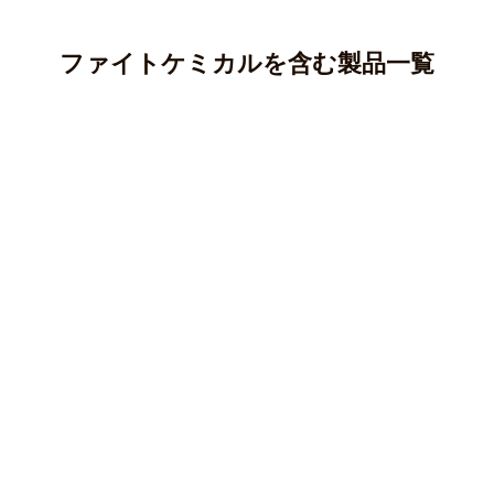
ファイトケミカルを含む製品一覧
アントシアニン
カテキン(タンニン)
アントシアニンはポリフェノールの一種であり、ブルーベ
リー、ナス、紫芋などに多く含まれています。
クロロゲン酸
カテキンはポリフェノールの一種で、渋味や苦味のもとと
○ 純度100％パウダー
なる成分です。
ケルセチン
クロロゲン酸はポリフェノールの一種で、主にコーヒー豆
マカ(ペルー産)
○純度100％パウダー
やじゃがいも等に含まれる成分です。
クルクミン
ケルセチンはフラボノイド、ポリフェノールの一種で、主
オオバコ(兵庫県産)
○ 純度100％パウダー
にタマネギなどの野菜に多く含まれている成分です。
柿の葉(徳島県産)
クマリン
クルクミンはポリフェノールの一種で、ウコンなどに含ま
キャッツクロー(ペルー産)
皮もまるごとごぼう(国産)
○純度100％パウダー
れている黄色の色素成分です。
キャンドルブッシュ(インド産)
長命草(沖縄県与那国島産)
カルコン
クマリンはポリフェノール/フェノール酸系に分類される香
皮もまるごとごぼう(国産)
柿の葉(徳島県産)
○ ティーバッグ・分包
○ 純度100％パウダー
り成分です。
サラシア(インド産)
桑の葉(島根県産)