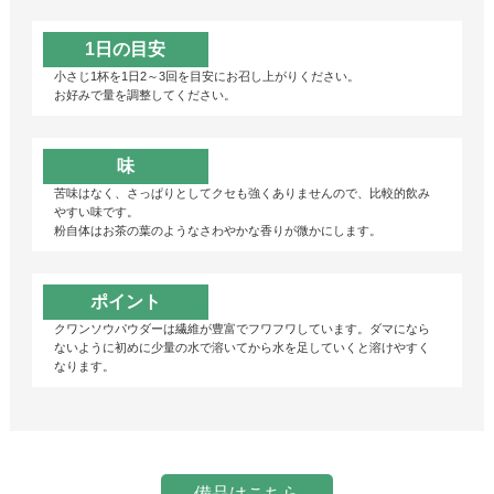
1日の目安
小さじ1杯を1日2～3回を目安にお召し上がりください。
お好みで量を調整してください。
味
苦味はなく、さっぱりとしてクセも強くありませんので、比較的飲み
やすい味です。
粉自体はお茶の葉のようなさわやかな香りが微かにします。
ポイント
クワンソウパウダーは繊維が豊富でフワフワしています。ダマになら
ないように初めに少量の水で溶いてから水を足していくと溶けやすく
なります。
備品はこちら