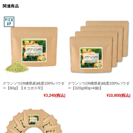
関連商品
クワンソウ(沖縄県産)純度100%パウダ
クワンソウ(沖縄県産)純度100%パウダ
ー【80g】【ネコポス可】
ー【320g(80g×4個)】
¥3,240
(税込)
¥10,800
(税込)