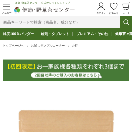
健康･野草茶センター 公式オンラインショップ
メニュー
ログイン
お気入り
カート
純度100％パウダー
錠剤・タブレット
プレミアム・その他
健康茶々
トップページへ
お試しサンプルコーナー
カ行