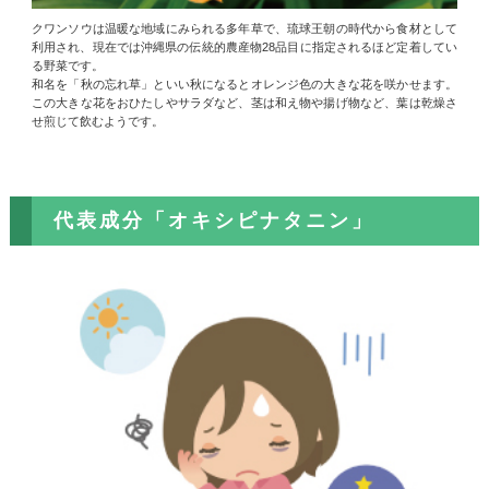
クワンソウは温暖な地域にみられる多年草で、琉球王朝の時代から食材として
利用され、現在では沖縄県の伝統的農産物28品目に指定されるほど定着してい
る野菜です。
和名を「秋の忘れ草」といい秋になるとオレンジ色の大きな花を咲かせます。
この大きな花をおひたしやサラダなど、茎は和え物や揚げ物など、葉は乾燥さ
せ煎じて飲むようです。
代表成分「オキシピナタニン」