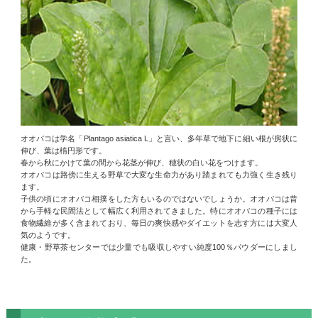
オオバコは学名「Plantago asiatica L」と言い、多年草で地下に細い根が房状に
伸び、葉は楕円形です。
春から秋にかけて葉の間から花茎が伸び、穂状の白い花をつけます。
オオバコは路傍に生える野草で大変な生命力があり踏まれても力強く生き残り
ます。
子供の頃にオオバコ相撲をした方もいるのではないでしょうか。オオバコは昔
から手軽な民間法として幅広く利用されてきました。特にオオバコの種子には
食物繊維が多く含まれており、毎日の爽快感やダイエットを志す方には大変人
気のようです。
健康・野草茶センターでは少量でも吸収しやすい純度100％パウダーにしまし
た。