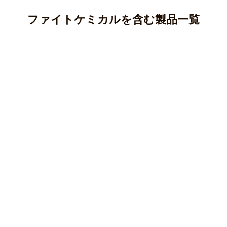
ファイトケミカルを含む製品一覧
アントシアニン
カテキン(タンニン)
アントシアニンはポリフェノールの一種であり、ブルーベ
リー、ナス、紫芋などに多く含まれています。
クロロゲン酸
カテキンはポリフェノールの一種で、渋味や苦味のもとと
○ 純度100％パウダー
なる成分です。
ケルセチン
クロロゲン酸はポリフェノールの一種で、主にコーヒー豆
マカ(ペルー産)
○純度100％パウダー
やじゃがいも等に含まれる成分です。
クルクミン
ケルセチンはフラボノイド、ポリフェノールの一種で、主
オオバコ(兵庫県産)
○ 純度100％パウダー
にタマネギなどの野菜に多く含まれている成分です。
柿の葉(徳島県産)
クマリン
クルクミンはポリフェノールの一種で、ウコンなどに含ま
キャッツクロー(ペルー産)
皮もまるごとごぼう(国産)
○純度100％パウダー
れている黄色の色素成分です。
キャンドルブッシュ(インド産)
長命草(沖縄県与那国島産)
カルコン
クマリンはポリフェノール/フェノール酸系に分類される香
皮もまるごとごぼう(国産)
柿の葉(徳島県産)
○ ティーバッグ・分包
○ 純度100％パウダー
り成分です。
サラシア(インド産)
桑の葉(島根県産)
スルフォラファン