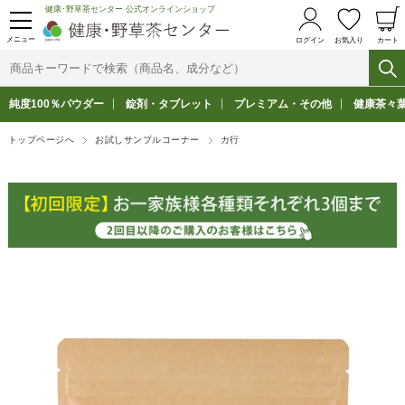
健康･野草茶センター 公式オンラインショップ
メニュー
ログイン
お気入り
カート
純度100％パウダー
錠剤・タブレット
プレミアム・その他
健康茶々
トップページへ
お試しサンプルコーナー
カ行