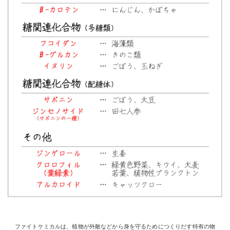
ファイトケミカルは、植物が外敵などから身を守るためにつくりだす特有の物