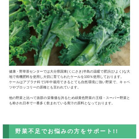
健康・野草茶センターでは大分県国東(くにさき)半島の温暖で肥沃(ひよく)な大
地で有機肥料を使用し大切に育てられたケールを100％使用しております。
ケールはアブラナ科で1年中栽培できるとても自然環境に強い野菜で、キャベ
ツやブロッコリーの原種とも言われています。
他の野菜と比べて抜群の栄養価を誇るため緑黄色野菜の王様・スーパー野菜と
も称され日本で一番多く飲まれている青汁の原料となっております。
野菜不足でお悩みの方をサポート!!