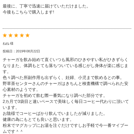
最後に、丁寧で迅速に届けていただけました。
今後もこちらで購入します!
ねね 様
投稿日：2019年08月22日
チャーガを飲み始めて直ぐいつも風邪のひきやすい私がひきずらく
なりまた、体調もとても落ちついている感じがし身体が楽に感じま
す。
色々調べた所副作用も出ずらく、妊婦、小児まで飲めるとの事。
野草茶センターさんのチャーガはきちんと検査機構で調べられた安
心素材のようです。
チャーガを初めて飲む際一番気になり調べた部分です。
2カ月で3袋目と速いペースで美味しく毎日コーヒー代わりに頂いて
います。
お陰様でコーヒーばかり飲んでいましたが減りました。
健康の為にもとても良いと思います。
粉末でマグカップにお湯を注ぐだけですしお手軽で今一番マイブー
ムです＾＾