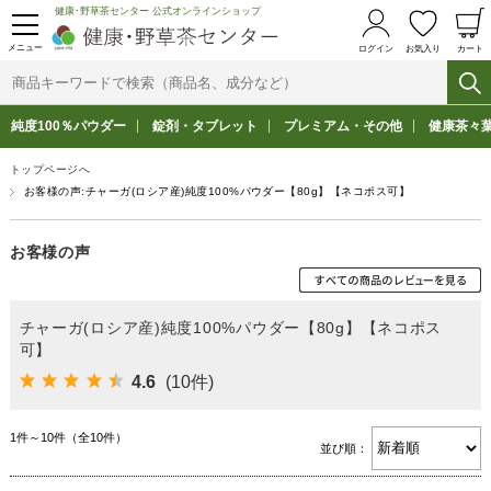
健康･野草茶センター 公式オンラインショップ
メニュー
ログイン
お気入り
カート
純度100％パウダー
錠剤・タブレット
プレミアム・その他
健康茶々
トップページへ
お客様の声:チャーガ(ロシア産)純度100%パウダー【80g】【ネコポス可】
お客様の声
チャーガ(ロシア産)純度100%パウダー【80g】【ネコポス
可】
4.6
(10件)
1件～10件（全10件）
並び順：