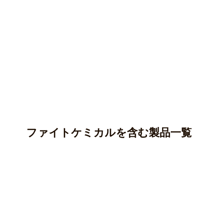
ファイトケミカルを含む製品一覧
アントシアニン
カテキン(タンニン)
アントシアニンはポリフェノールの一種であり、ブルーベ
リー、ナス、紫芋などに多く含まれています。
クロロゲン酸
カテキンはポリフェノールの一種で、渋味や苦味のもとと