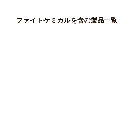
ファイトケミカルを含む製品一覧
アントシアニン
カテキン(タンニン)
アントシアニンはポリフェノールの一種であり、ブルーベ
リー、ナス、紫芋などに多く含まれています。
クロロゲン酸
カテキンはポリフェノールの一種で、渋味や苦味のもとと
○ 純度100％パウダー
なる成分です。
ケルセチン
クロロゲン酸はポリフェノールの一種で、主にコーヒー豆
マカ(ペルー産)
○純度100％パウダー
やじゃがいも等に含まれる成分です。
クルクミン
ケルセチンはフラボノイド、ポリフェノールの一種で、主
オオバコ(兵庫県産)
○ 純度100％パウダー
にタマネギなどの野菜に多く含まれている成分です。
柿の葉(徳島県産)
クマリン
クルクミンはポリフェノールの一種で、ウコンなどに含ま
キャッツクロー(ペルー産)
皮もまるごとごぼう(国産)
○純度100％パウダー
れている黄色の色素成分です。
キャンドルブッシュ(インド産)
長命草(沖縄県与那国島産)
カルコン
クマリンはポリフェノール/フェノール酸系に分類される香
皮もまるごとごぼう(国産)
柿の葉(徳島県産)