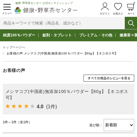
健康･野草茶センター 公式オンラインショップ
メニュー
ログイン
お気入り
カート
純度100％パウダー
錠剤・タブレット
プレミアム・その他
健康茶々
トップページへ
お客様の声:メシマコブ(中国産)無添加100％パウダー【80g】【ネコポス可】
お客様の声
メシマコブ(中国産)無添加100％パウダー【80g】【ネコポス
可】
4.0
(1件)
1件～1件（全1件）
並び順：